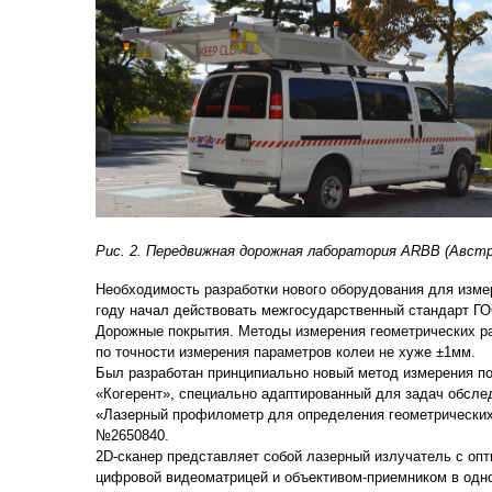
Рис. 2. Передвижная дорожная лаборатория ARBB (Австр
Необходимость разработки нового оборудования для измер
году начал действовать межгосударственный стандарт Г
Дорожные покрытия. Методы измерения геометрических р
по точности измерения параметров колеи не хуже ±1мм.
Был разработан принципиально новый метод измерения п
«Когерент», специально адаптированный для задач обсле
«Лазерный профилометр для определения геометрических
№2650840.
2D-сканер представляет собой лазерный излучатель с опт
цифровой видеоматрицей и объективом-приемником в одно