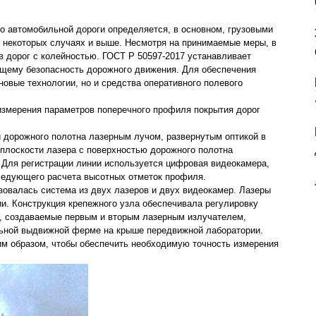
о автомобильной дороги определяется, в основном, грузовыми
в некоторых случаях и выше. Несмотря на принимаемые меры, в
в дорог с колейностью. ГОСТ Р 50597-2017 устанавливает
ющему безопасность дорожного движения. Для обеспечения
овые технологии, но и средства оперативного полевого
измерения параметров поперечного профиля покрытия дорог
и дорожного полотна лазерным лучом, развернутым оптикой в
й плоскости лазера с поверхностью дорожного полотна
. Для регистрации линии используется цифровая видеокамера,
ледующего расчета высотных отметок профиля.
зовалась система из двух лазеров и двух видеокамер. Лазеры
и. Конструкция крепежного узла обеспечивала регулировку
ти, создаваемые первым и вторым лазерным излучателем,
ьной выдвижной ферме на крыше передвижной лаборатории.
м образом, чтобы обеспечить необходимую точность измерения