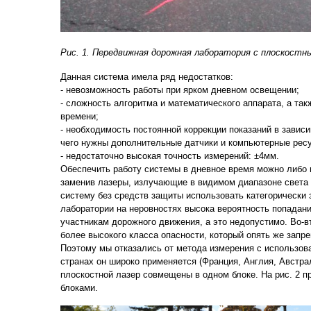
Рис. 1. Передвижная дорожная лаборатория с плоскостн
Данная система имела ряд недостатков:
- невозможность работы при ярком дневном освещении;
- сложность алгоритма и математического аппарата, а та
времени;
- необходимость постоянной коррекции показаний в завис
чего нужны дополнительные датчики и компьютерные рес
- недостаточно высокая точность измерений: ±4мм.
Обеспечить работу системы в дневное время можно либо 
заменив лазеры, излучающие в видимом диапазоне света 
систему без средств защиты использовать категорически
лаборатории на неровностях высока вероятность попадани
участникам дорожного движения, а это недопустимо. Во-в
более высокого класса опасности, который опять же запр
Поэтому мы отказались от метода измерения с использова
странах он широко применяется (Франция, Англия, Австра
плоскостной лазер совмещены в одном блоке. На рис. 2 
блоками.