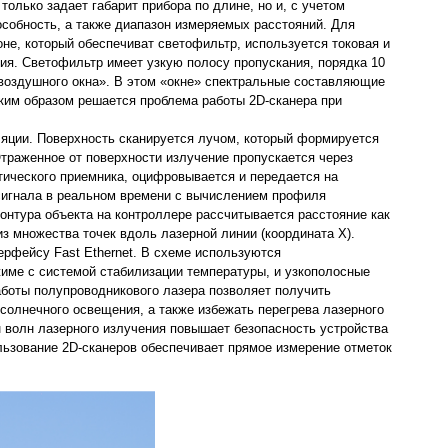
только задает габарит прибора по длине, но и, с учетом
собность, а также диапазон измеряемых расстояний. Для
не, который обеспечиват светофильтр, используется токовая и
ия. Светофильтр имеет узкую полосу пропускания, порядка 10
 воздушного окна». В этом «окне» спектральные составляющие
ким образом решается проблема работы 2D-сканера при
ляции. Поверхность сканируется лучом, который формируется
траженное от поверхности излучение пропускается через
тического приемника, оцифровывается и передается на
сигнала в реальном времени с вычислением профиля
онтура объекта на контроллере рассчитывается расстояние как
 из множества точек вдоль лазерной линии (координата Х).
ерфейсу Fast Ethernet. В схеме используются
име с системой стабилизации температуры, и узкополосные
оты полупроводникового лазера позволяет получить
солнечного освещения, а также избежать перегрева лазерного
н волн лазерного излучения повышает безопасность устройства
льзование 2D-сканеров обеспечивает прямое измерение отметок