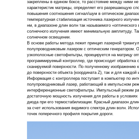
закреплены в едином боксе, то расстояние между ними не 
характеристик матрицы, определяет его разрешающую спо
повышения соотношения сигнал/шум в оптическом диапазо
температурная стабилизация источника лазерного излучен
нм, в диапазоне длин волн так называемого «оптического
солнечного излучения имеют минимальную амплитуду. Та
солнечном освещении.
В основе работы метода лежит принцип лазерной триангу
полупроводниковым лазером с оптическим генератором. О
узкополосные светофильтры, проецируется на матрицу оп
программируемый контроллер, где происходит обработка 
сканируемой поверхности. По полученному изображению к
до поверхности объекта (координата Z), так и для каждой
Информация с контроллера поступает в компьютер по инт
полупроводниковый лазер, работающий в импульсном реж
интерференционные светофильтры. Импульсный режим раб
достаточную мощность излучения для работы в условиях 
диода при его термостабилизации. Красный диапазон дли
за счет использования видимого спектра длин волн. Испо
точек поперечного профиля покрытия дороги.