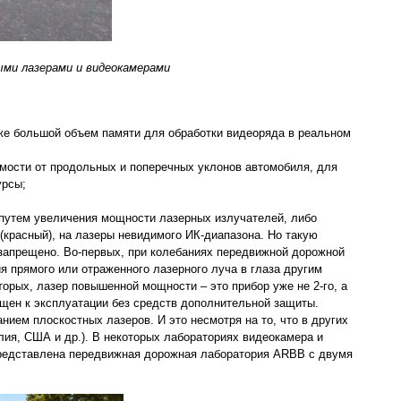
ыми лазерами и видеокамерами
кже большой объем памяти для обработки видеоряда в реальном
имости от продольных и поперечных уклонов автомобиля, для
урсы;
путем увеличения мощности лазерных излучателей, либо
(красный), на лазеры невидимого ИК-диапазона. Но такую
 запрещено. Во-первых, при колебаниях передвижной дорожной
я прямого или отраженного лазерного луча в глаза другим
торых, лазер повышенной мощности – это прибор уже не 2-го, а
ещен к эксплуатации без средств дополнительной защиты.
нием плоскостных лазеров. И это несмотря на то, что в других
лия, США и др.). В некоторых лабораториях видеокамера и
представлена передвижная дорожная лаборатория ARBB с двумя