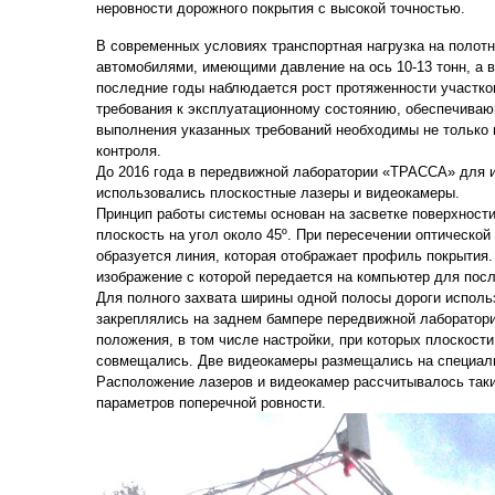
неровности дорожного покрытия с высокой точностью.
В современных условиях транспортная нагрузка на полотн
автомобилями, имеющими давление на ось 10-13 тонн, а 
последние годы наблюдается рост протяженности участко
требования к эксплуатационному состоянию, обеспечива
выполнения указанных требований необходимы не только н
контроля.
До 2016 года в передвижной лаборатории «ТРАССА» для 
использовались плоскостные лазеры и видеокамеры.
Принцип работы системы основан на засветке поверхност
плоскость на угол около 45º. При пересечении оптическо
образуется линия, которая отображает профиль покрытия
изображение с которой передается на компьютер для пос
Для полного захвата ширины одной полосы дороги исполь
закреплялись на заднем бампере передвижной лаборатори
положения, в том числе настройки, при которых плоскос
совмещались. Две видеокамеры размещались на специал
Расположение лазеров и видеокамер рассчитывалось таки
параметров поперечной ровности.