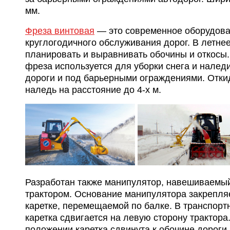
мм.
Фреза винтовая
— это современное оборудова
круглогодичного обслуживания дорог. В летне
планировать и выравнивать обочины и откосы.
фреза используется для уборки снега и налед
дороги и под барьерными ограждениями. Откиды
наледь на расстояние до 4-х м.
Разработан также манипулятор, навешиваемый
трактором. Основание манипулятора закрепля
каретке, перемещаемой по балке. В транспор
каретка сдвигается на левую сторону трактора
положении каретка сдвинута к обочине дороги,