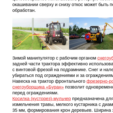
окашивании сверху и снизу откос может быть 
обработан.
Зимой манипулятор с рабочим органом
снегоу
задней части трактора эффективно использов
с винтовой фрезой на подрамнике. Снег и нал
убираться под ограждениями и за ограждениям
Навеска на трактор фронтального
фрезерно-р
снегоуборщика «Буран»
позволит одновременн
перед ограждениями.
Косилка (кусторез)-мульчер
предназначена для
измельчения травы, мелкого кустарника с диа
35 мм, формирования крон деревьев. Ширина за