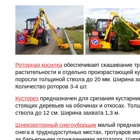
Роторная косилка
обеспечивает скашивание тр
растительности и отдельно произрастающей к
поросли толщиной ствола до 20 мм. Ширина зах
Количество роторов 3-4 шт.
Кусторез
предназначен для срезания кустарник
стоящих деревьев на обочинах и откосах. Тол
ствола до 12 см. Ширина захвата 1,3 м.
Шнекороторный снегоуборщик
малый предназн
снега в труднодоступных местах, тротуаров мос
за барьерными ограждениями автодорог. Шири